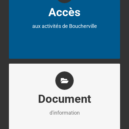
en règle. Cette carte est disponible au
Accès
Centre multifonctionnel Francine-Gadbois,
aux activités de Boucherville
à la bibliothèque Montarville-Boucher-De La
Bruère ou au Café centre d’art.
Pour télécharger notre document
d'information
cliquez ici
Document
d'information