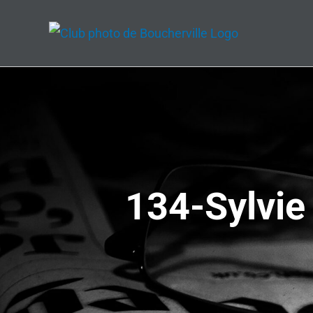
Passer
au
contenu
134-Sylvie