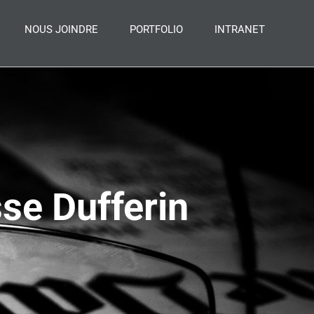
NOUS JOINDRE
PORTFOLIO
INTRANET
se Dufferin