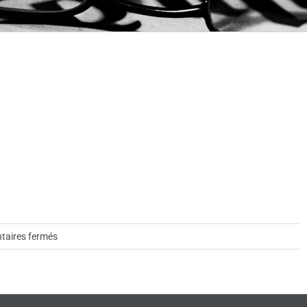
sur
aires fermés
134-
Sylvie
Létourneau-