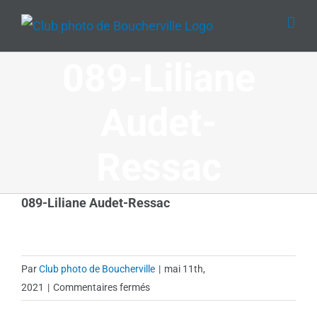
Passer
au
contenu
089-Liliane
Audet-
Ressac
089-Liliane Audet-Ressac
Par
Club photo de Boucherville
|
mai 11th,
sur
2021
|
Commentaires fermés
089-