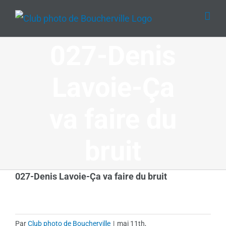
Passer
au
contenu
027-Denis
Lavoie-Ça
va faire du
bruit
027-Denis Lavoie-Ça va faire du bruit
Par
Club photo de Boucherville
|
mai 11th,