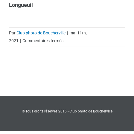
Longueuil
Par
Club photo de Boucherville
|
mai 11th,
sur
2021
|
Commentaires fermés
017-
Daniel
Bélisle-
Parc
Marie-
Victorin,
Longueuil
© Tous droits réservés 2016 - Club photo de Boucherville