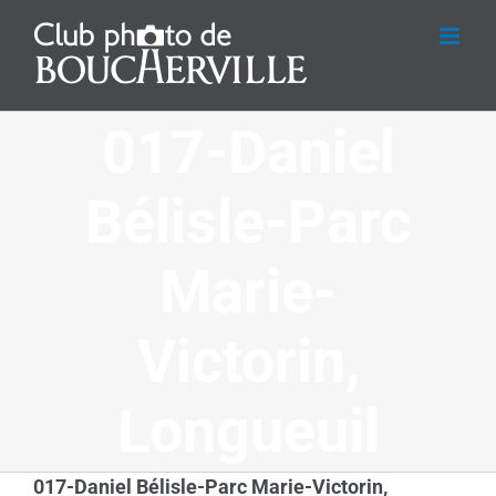
Passer
au
contenu
017-Daniel
Bélisle-Parc
Marie-
Victorin,
Longueuil
017-Daniel Bélisle-Parc Marie-Victorin,