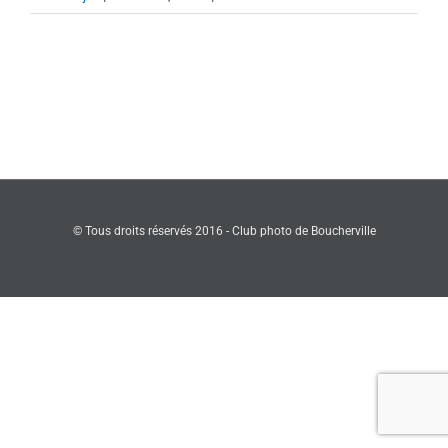
87-
Tulipes
–
Jean-
Claude
Dessau
© Tous droits réservés 2016 - Club photo de Boucherville