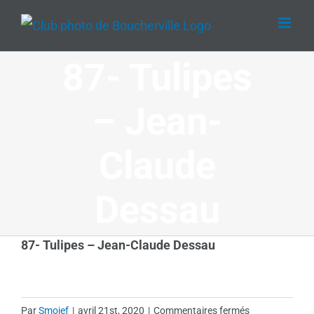
Passer
au
contenu
87- Tulipes
– Jean-
Claude
Dessau
87- Tulipes – Jean-Claude Dessau
sur
Par
Smojef
|
avril 21st, 2020
|
Commentaires fermés