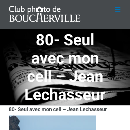
Passer
au
contenu
80- Seul
avec mon
cell – Jean
Lechasseur
80- Seul avec mon cell – Jean Lechasseur