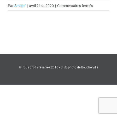
sur
Par
Smojef
|
avril 21st, 2020
|
Commentaires fermés
71-
Pti’Coeur
–
Sylvie
Létourneau
© Tous droits réservés 2016 - Club photo de Boucherville