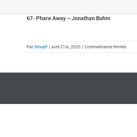
67- Phare Away – Jonathan Bohm
sur
Par
Smojef
|
avril 21st, 2020
|
Commentaires fermés
67-
Phar
Away
–
Jona
Boh