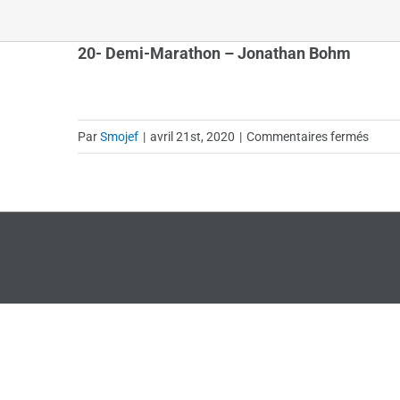
20- Demi-Marathon – Jonathan Bohm
sur
Par
Smojef
|
avril 21st, 2020
|
Commentaires fermés
20-
Demi-
Mara
–
Jona
Boh