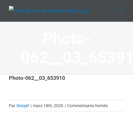
Passer
au
contenu
Photo-
062__03_6539
Photo-062__03_653910
sur
Par
Smojef
|
mars 18th, 2020
|
Commentaires fermés
Photo-
062__03_653