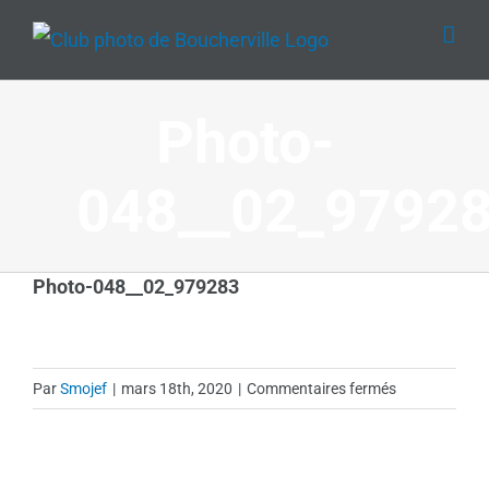
Passer
au
contenu
Photo-
048__02_9792
Photo-048__02_979283
sur
Par
Smojef
|
mars 18th, 2020
|
Commentaires fermés
Photo-
048__02_979