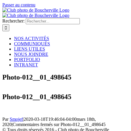
Passer au contenu
Rechercher:
NOS ACTIVITÉS
COMMUNIQUÉS
LIENS UTILES
NOUS JOINDRE
PORTFOLIO
INTRANET
Photo-012__01_498645
Photo-012__01_498645
Par
Smojef
|
2020-03-18T19:46:04-04:00
mars 18th,
2020
|
Commentaires fermés
sur Photo-012__01_498645
© Tous droits réservés 2016 - Club photo de Boucherville