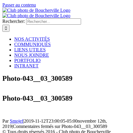
Passer au contenu
Rechercher:
NOS ACTIVITÉS
COMMUNIQUÉS
LIENS UTILES
NOUS JOINDRE
PORTFOLIO
INTRANET
Photo-043__03_300589
Photo-043__03_300589
Par
Smojef
|
2019-11-12T23:00:05-05:00
novembre 12th,
2019
|
Commentaires fermés
sur Photo-043__03_300589
© Tous droits réservés 2016 - Club photo de Boucherville