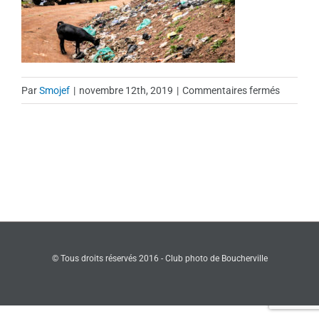
sur
Par
Smojef
|
novembre 12th, 2019
|
Commentaires fermés
Photo-
021__01
© Tous droits réservés 2016 - Club photo de Boucherville