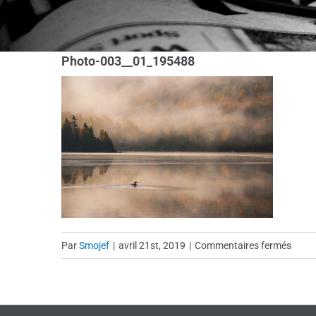
Photo-003__01_195488
sur
Par
Smojef
|
avril 21st, 2019
|
Commentaires fermés
Photo
003_