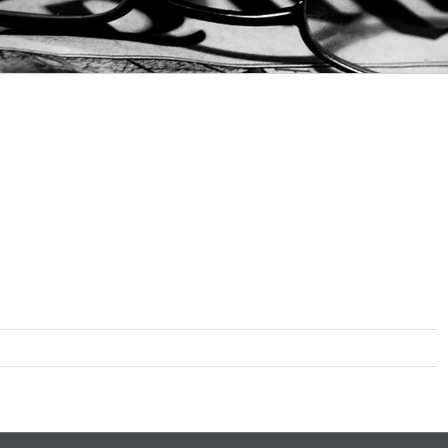
-
_01_195488