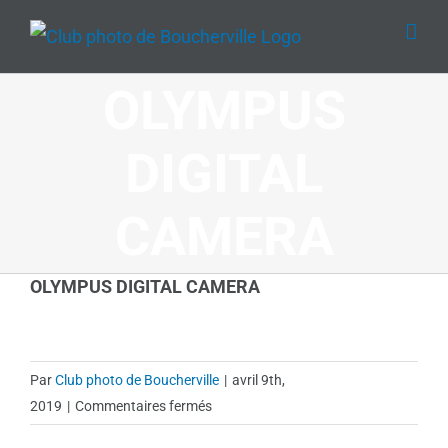
Passer
au
contenu
OLYMPUS
DIGITAL
CAMERA
OLYMPUS DIGITAL CAMERA
Par
Club photo de Boucherville
|
avril 9th,
sur
2019
|
Commentaires fermés
OLYMPUS