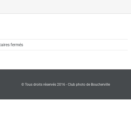
sur
ires fermés
Photo-
93
© Tous droits réservés 2016 - Club photo de Boucherville