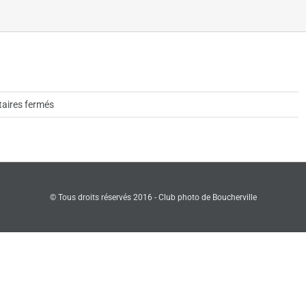
sur
ires fermés
OLYMPUS
DIGITAL
CAMERA
© Tous droits réservés 2016 - Club photo de Boucherville