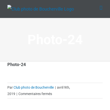
Passer
au
contenu
Photo-24
Photo-24
Par
Club photo de Boucherville
|
avril 9th,
sur
2019
|
Commentaires fermés
Photo-
24