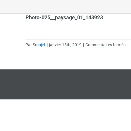
Photo-025__paysage_01_143923
sur
Par
Smojef
|
janvier 15th, 2019
|
Commentaires fermés
Ph
02