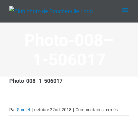
Passer
au
contenu
Photo-008–
1-506017
Photo-008–1-506017
sur
Par
Smojef
|
octobre 22nd, 2018
|
Commentaires fermés
Photo-
008–
1-