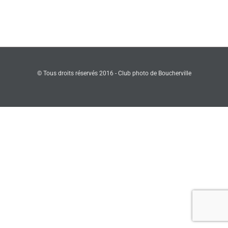
506017
© Tous droits réservés 2016 - Club photo de Boucherville