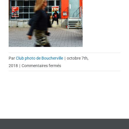
Par
Club photo de Boucherville
|
octobre 7th,
sur
2018
|
Commentaires fermés
109