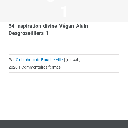
1
34-Inspiration-divine-Végan-Alain-
Desgroseilliers-1
Par
Club photo de Boucherville
|
juin 4th,
sur
2020
|
Commentaires fermés
34-
Inspiration-
divine-
Végan-
Alain-
Desgroseilliers-
1